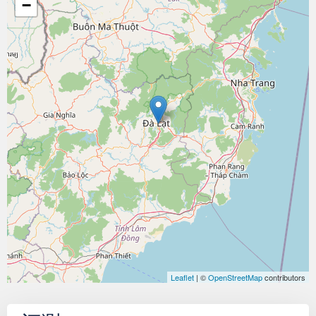
−
Leaflet
| ©
OpenStreetMap
contributors