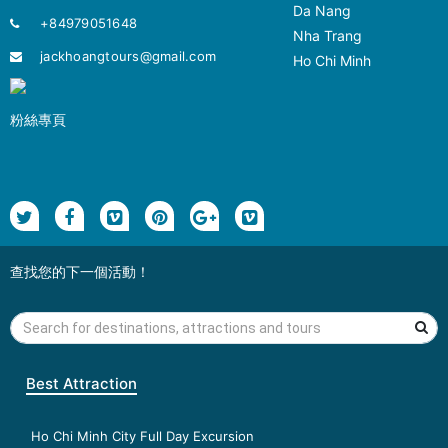
Da Nang
+84979051648
Nha Trang
jackhoangtours@gmail.com
Ho Chi Minh
粉絲專頁
查找您的下一個活動！
Best Attraction
Ho Chi Minh City Full Day Excursion