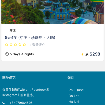
芽庄
5天4夜 (芽庄 - 珍珠岛 - 大叻)
：数量评论
$298
5 days 4 nights
从
關於傑克
類別
每日促銷和Twitter，Facebook和
Phu Quoc
Instagram上的新靈感。
Da Lat
Ha Noi
+84979664696