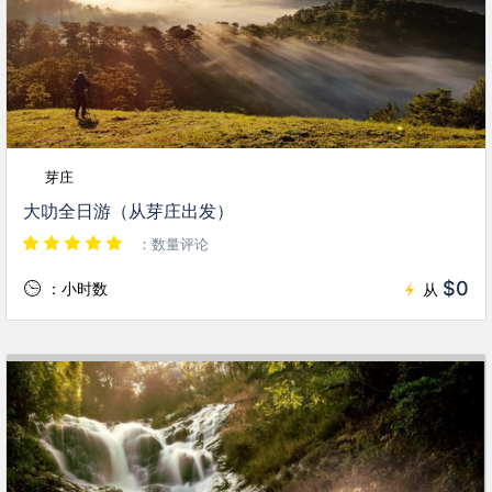
芽庄
大叻全日游（从芽庄出发）
：数量评论
$0
：小时数
从