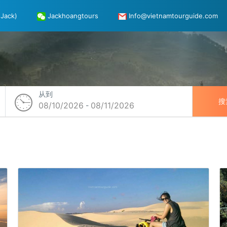
Jack)
Jackhoangtours
Info@vietnamtourguide.com
从到
搜
08/10/2026
08/11/2026
-