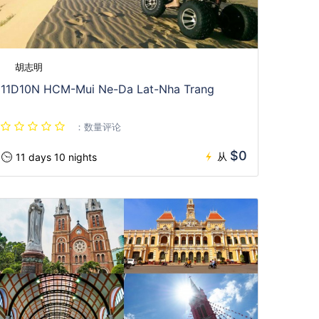
胡志明
11D10N HCM-Mui Ne-Da Lat-Nha Trang
：数量评论
$0
从
11 days 10 nights