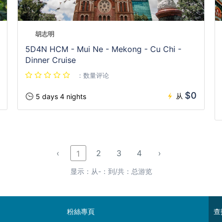
胡志明
5D4N HCM - Mui Ne - Mekong - Cu Chi -
Dinner Cruise
：数量评论
$0
从
5 days 4 nights
‹
2
3
4
›
1
显示：从-：到/共：总游览
粉絲專頁
查