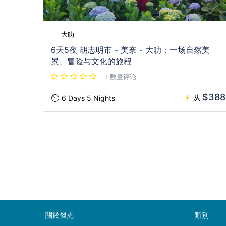
大叻
6天5夜 胡志明市 - 美奈 - 大叻：一场自然美
景、冒险与文化的旅程
：数量评论
$388
从
6 Days 5 Nights
關於傑克
類別